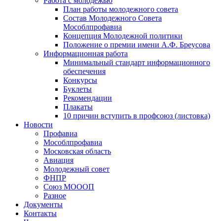
Работа с молодежью
План работы молодежного совета
Состав Молодежного Совета
Мособлпрофавиа
Концепция Молодежной политики
Положение о премии имени А.Ф. Бреусова
Информационная работа
Минимальный стандарт информационного
обеспечения
Конкурсы
Буклеты
Рекомендации
Плакаты
10 причин вступить в профсоюз (листовка)
Новости
Профавиа
Мособлпрофавиа
Московская область
Авиация
Молодежный совет
ФНПР
Союз МОООП
Разное
Документы
Контакты