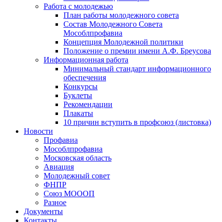
Работа с молодежью
План работы молодежного совета
Состав Молодежного Совета
Мособлпрофавиа
Концепция Молодежной политики
Положение о премии имени А.Ф. Бреусова
Информационная работа
Минимальный стандарт информационного
обеспечения
Конкурсы
Буклеты
Рекомендации
Плакаты
10 причин вступить в профсоюз (листовка)
Новости
Профавиа
Мособлпрофавиа
Московская область
Авиация
Молодежный совет
ФНПР
Союз МОООП
Разное
Документы
Контакты