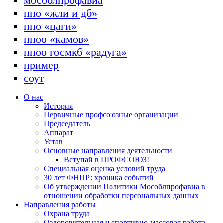
мособлпрофавиа
ппо «жли и дб»
ппо «цаги»
ппоо «камов»
ппоо госмкб «радуга»
пример
соут
О нас
История
Первичные профсоюзные организации
Председатель
Аппарат
Устав
Основные направления деятельности
Вступай в ПРОФСОЮЗ!
Специальная оценка условий труда
30 лет ФНПР: хроника событий
Об утверждении Политики Мособлпрофавиа в
отношении обработки персональных данных
Направления работы
Охрана труда
Оздоровительная и спортивно-массовая работа