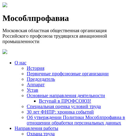
Мособлпрофавиа
Московская областная общественная организация
Российского профсоюза трудящихся авиационной
промышленности
О нас
История
Первичные профсоюзные организации
Председатель
Аппарат
Устав
Основные направления деятельности
Вступай в ПРОФСОЮЗ!
Специальная оценка условий труда
30 лет ФНПР: хроника событий
Об утверждении Политики Мособлпрофавиа в
отношении обработки персональных данных
Направления работы
Охрана труда