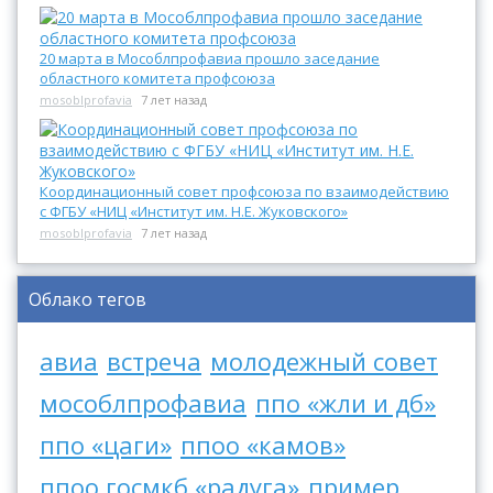
20 марта в Мособлпрофавиа прошло заседание
областного комитета профсоюза
mosoblprofavia
7 лет назад
Координационный совет профсоюза по взаимодействию
с ФГБУ «НИЦ «Институт им. Н.Е. Жуковского»
mosoblprofavia
7 лет назад
Облако тегов
авиа
встреча
молодежный совет
мособлпрофавиа
ппо «жли и дб»
ппо «цаги»
ппоо «камов»
ппоо госмкб «радуга»
пример